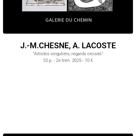
J.-M.CHESNE, A. LACOSTE
"Artistes singuliers, regards croisés"
32 p. - 2e trim. 2025 - 10 €