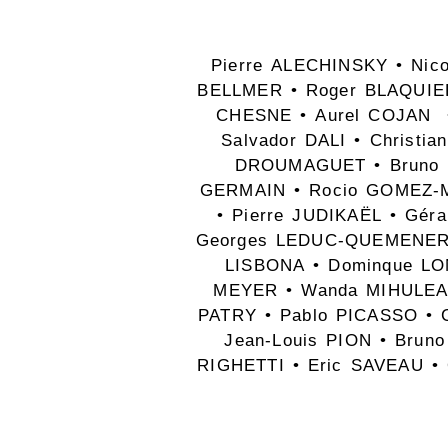
Pierre ALECHINSKY • Nic
BELLMER • Roger BLAQUIER
CHESNE • Aurel COJAN •
Salvador DALI • Christ
DROUMAGUET • Bruno E
GERMAIN • Rocio GOMEZ-M
• Pierre JUDIKAËL • Gér
Georges LEDUC-QUEMENER •
LISBONA • Dominque LO
MEYER • Wanda MIHULEAC
PATRY • Pablo PICASSO • C
Jean-Louis PION • Brun
RIGHETTI • Eric SAVEAU • 