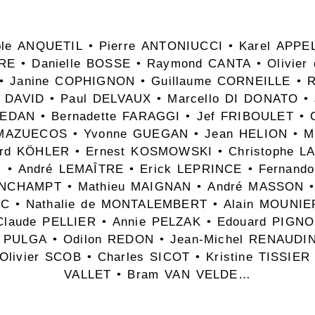
ole ANQUETIL • Pierre ANTONIUCCI • Karel APPE
E • Danielle BOSSE • Raymond CANTA • Olivier 
 Janine COPHIGNON • Guillaume CORNEILLE • R
ian DAVID • Paul DELVAUX • Marcello DI DONATO 
DAN • Bernadette FARAGGI • Jef FRIBOULET • C
AZUECOS • Yvonne GUEGAN • Jean HELION • Mi
ard KÖHLER • Ernest KOSMOWSKI • Christophe L
 André LEMAÎTRE • Erick LEPRINCE • Fernando
NCHAMPT • Mathieu MAIGNAN • André MASSON • 
 • Nathalie de MONTALEMBERT • Alain MOUNIER 
laude PELLIER • Annie PELZAK • Edouard PIGNO
o PULGA • Odilon REDON • Jean-Michel RENAUDI
Olivier SCOB • Charles SICOT • Kristine TISSIER
VALLET • Bram VAN VELDE…