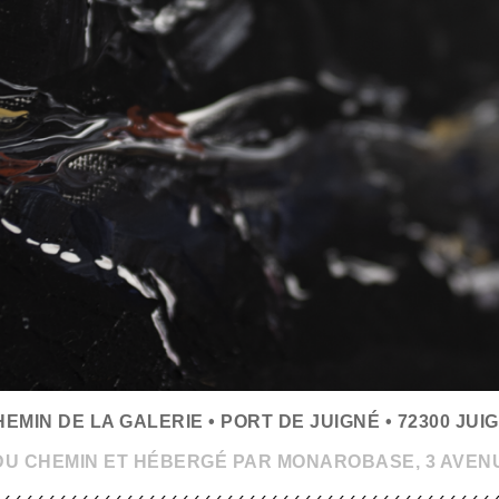
HEMIN DE LA GALERIE • PORT DE JUIGNÉ • 72300 J
 DU CHEMIN ET HÉBERGÉ PAR MONAROBASE, 3 AVEN