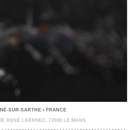
UIGNÉ-SUR-SARTHE • FRANCE
UE RENÉ LAËNNEC, 72000 LE MANS